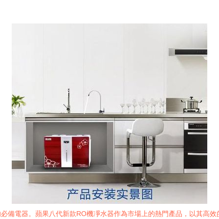
必備電器。蘋果八代新款RO機凈水器作為市場上的熱門產品，以其高效