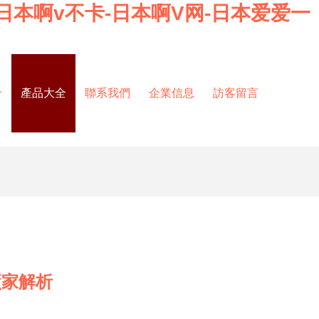
日本啊v不卡-日本啊V网-日本爱爱一
介
產品大全
聯系我們
企業信息
訪客留言
廠家解析