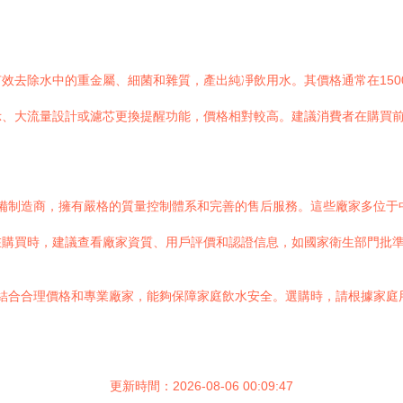
。
效去除水中的重金屬、細菌和雜質，產出純凈飲用水。其價格通常在150
示、大流量設計或濾芯更換提醒功能，價格相對較高。建議消費者在購買
備制造商，擁有嚴格的質量控制體系和完善的售后服務。這些廠家多位于
在購買時，建議查看廠家資質、用戶評價和認證信息，如國家衛生部門批
結合合理價格和專業廠家，能夠保障家庭飲水安全。選購時，請根據家庭
更新時間：2026-08-06 00:09:47