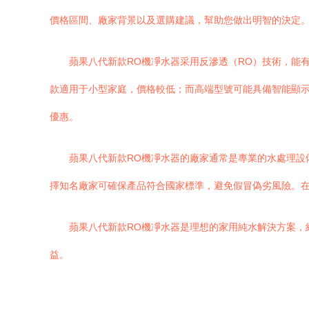
價格區間、廠家背景以及選購建議，幫助您做出明智的決定
蘋果八代新款RO機凈水器采用反滲透（RO）技術，能有
款適用于小型家庭，價格較低；而高端型號可能具備智能顯
優惠。
蘋果八代新款RO機凈水器的廠家通常是專業的水處理設
擇知名廠家可確保產品符合國家標準，避免假冒偽劣風險。
蘋果八代新款RO機凈水器是理想的家用純水解決方案，
益。