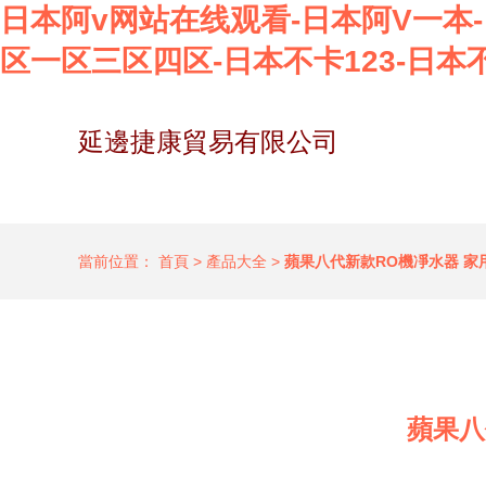
日本阿v网站在线观看-日本阿V一本-
区一区三区四区-日本不卡123-日本
延邊捷康貿易有限公司
當前位置：
首頁
>
產品大全
>
蘋果八代新款RO機凈水器 
蘋果八