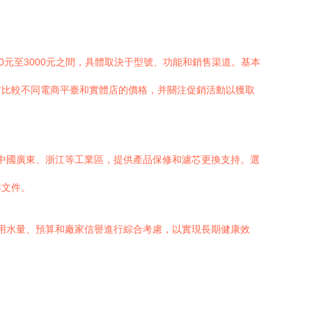
0元至3000元之間，具體取決于型號、功能和銷售渠道。基本
前比較不同電商平臺和實體店的價格，并關注促銷活動以獲取
中國廣東、浙江等工業區，提供產品保修和濾芯更換支持。選
準文件。
用水量、預算和廠家信譽進行綜合考慮，以實現長期健康效