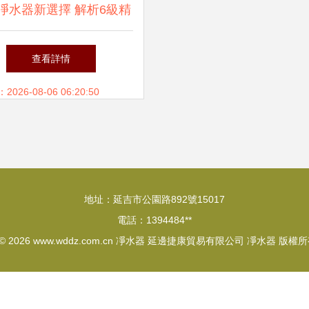
凈水器新選擇 解析6級精
密過濾反滲透純水機
查看詳情
26-08-06 06:20:50
地址：延吉市公園路892號15017
電話：1394484**
 © 2026
www.wddz.com.cn
凈水器
延邊捷康貿易有限公司
凈水器
版權所